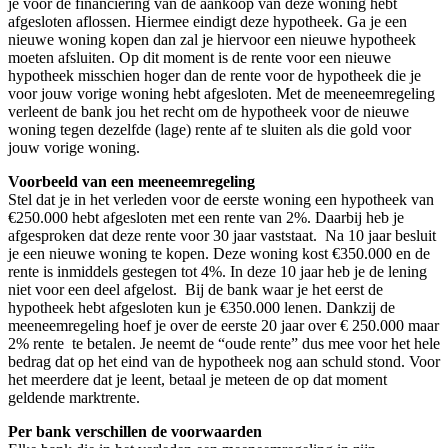
je voor de financiering van de aankoop van deze woning hebt
afgesloten aflossen. Hiermee eindigt deze hypotheek. Ga je een
nieuwe woning kopen dan zal je hiervoor een nieuwe hypotheek
moeten afsluiten. Op dit moment is de rente voor een nieuwe
hypotheek misschien hoger dan de rente voor de hypotheek die je
voor jouw vorige woning hebt afgesloten. Met de meeneemregeling
verleent de bank jou het recht om de hypotheek voor de nieuwe
woning tegen dezelfde (lage) rente af te sluiten als die gold voor
jouw vorige woning.
Voorbeeld van een meeneemregeling
Stel dat je in het verleden voor de eerste woning een hypotheek van
€250.000 hebt afgesloten met een rente van 2%. Daarbij heb je
afgesproken dat deze rente voor 30 jaar vaststaat. Na 10 jaar besluit
je een nieuwe woning te kopen. Deze woning kost €350.000 en de
rente is inmiddels gestegen tot 4%. In deze 10 jaar heb je de lening
niet voor een deel afgelost. Bij de bank waar je het eerst de
hypotheek hebt afgesloten kun je €350.000 lenen. Dankzij de
meeneemregeling hoef je over de eerste 20 jaar over € 250.000 maar
2% rente te betalen. Je neemt de “oude rente” dus mee voor het hele
bedrag dat op het eind van de hypotheek nog aan schuld stond. Voor
het meerdere dat je leent, betaal je meteen de op dat moment
geldende marktrente.
Per bank verschillen de voorwaarden