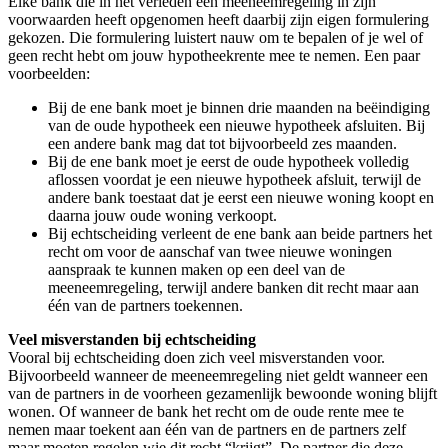
Elke bank die in het verleden een meeneemregeling in zijn
voorwaarden heeft opgenomen heeft daarbij zijn eigen formulering
gekozen. Die formulering luistert nauw om te bepalen of je wel of
geen recht hebt om jouw hypotheekrente mee te nemen. Een paar
voorbeelden:
Bij de ene bank moet je binnen drie maanden na beëindiging
van de oude hypotheek een nieuwe hypotheek afsluiten. Bij
een andere bank mag dat tot bijvoorbeeld zes maanden.
Bij de ene bank moet je eerst de oude hypotheek volledig
aflossen voordat je een nieuwe hypotheek afsluit, terwijl de
andere bank toestaat dat je eerst een nieuwe woning koopt en
daarna jouw oude woning verkoopt.
Bij echtscheiding verleent de ene bank aan beide partners het
recht om voor de aanschaf van twee nieuwe woningen
aanspraak te kunnen maken op een deel van de
meeneemregeling, terwijl andere banken dit recht maar aan
één van de partners toekennen.
Veel misverstanden bij echtscheiding
Vooral bij echtscheiding doen zich veel misverstanden voor.
Bijvoorbeeld wanneer de meeneemregeling niet geldt wanneer een
van de partners in de voorheen gezamenlijk bewoonde woning blijft
wonen. Of wanneer de bank het recht om de oude rente mee te
nemen maar toekent aan één van de partners en de partners zelf
maar moeten regelen wie dit recht “krijgt”. De partner die deze