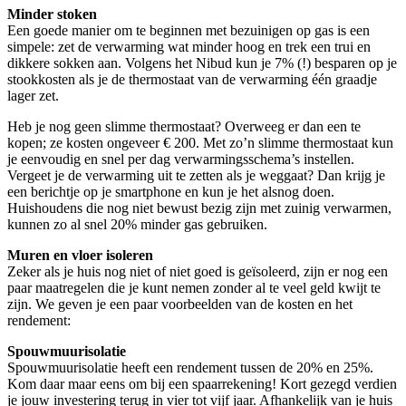
Minder stoken
Een goede manier om te beginnen met bezuinigen op gas is een
simpele: zet de verwarming wat minder hoog en trek een trui en
dikkere sokken aan. Volgens het Nibud kun je 7% (!) besparen op je
stookkosten als je de thermostaat van de verwarming één graadje
lager zet.
Heb je nog geen slimme thermostaat? Overweeg er dan een te
kopen; ze kosten ongeveer € 200. Met zo’n slimme thermostaat kun
je eenvoudig en snel per dag verwarmingsschema’s instellen.
Vergeet je de verwarming uit te zetten als je weggaat? Dan krijg je
een berichtje op je smartphone en kun je het alsnog doen.
Huishoudens die nog niet bewust bezig zijn met zuinig verwarmen,
kunnen zo al snel 20% minder gas gebruiken.
Muren en vloer isoleren
Zeker als je huis nog niet of niet goed is geïsoleerd, zijn er nog een
paar maatregelen die je kunt nemen zonder al te veel geld kwijt te
zijn. We geven je een paar voorbeelden van de kosten en het
rendement:
Spouwmuurisolatie
Spouwmuurisolatie heeft een rendement tussen de 20% en 25%.
Kom daar maar eens om bij een spaarrekening! Kort gezegd verdien
je jouw investering terug in vier tot vijf jaar. Afhankelijk van je huis