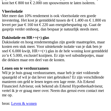
kost het € 800 tot € 2.000 om spouwmuren te laten isoleren.
Vloerisolatie
Met meer dan 10% rendement is ook vloerisolatie een goede
investering. Het kost je gemiddeld tussen de € 1.400 en € 1.800 en
levert per jaar € 160 tot € 220 aan energiebesparing op. Gaat de
gasprijs verder omhoog, dan bespaar je natuurlijk steeds meer.
Dakisolatie en HR++(+) glas
Dakisolatie en hoog rendementsglas zijn goede maatregelen, maar
kosten een stuk meer. Voor uitstekende isolatie van je dak ben je
snel € 6.000 kwijt, HR++(+) glas in de hele woning kost gemiddeld
zo’n € 5.000, exclusief kozijnen. Er zijn wel subsidiepotjes, maar
die dekken maar een deel van de kosten.
Lenen om te verduurzamen
Wil je je huis graag verduurzamen, maar heb je niet voldoende
spaargeld of wil je dat liever niet gebruiken? Er zijn verschillende
manieren om geld te lenen tegen een lage rente. Als Erkend
Financieel Adviseur, ook bekend als Erkend Hypotheekadviseur,
vertel ik je er graag meer over. Neem dus gerust even contact met
me op.
bron:
Leven & wonen