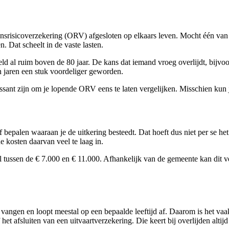
nsrisicoverzekering (ORV) afgesloten op elkaars leven. Mocht één van b
n. Dat scheelt in de vaste lasten.
ld al ruim boven de 80 jaar. De kans dat iemand vroeg overlijdt, bijvoo
 jaren een stuk voordeliger geworden.
ssant zijn om je lopende ORV eens te laten vergelijken. Misschien kun j
epalen waaraan je de uitkering besteedt. Dat hoeft dus niet per se het 
 kosten daarvan veel te laag in.
el tussen de € 7.000 en € 11.000. Afhankelijk van de gemeente kan dit v
gen en loopt meestal op een bepaalde leeftijd af. Daarom is het vaak 
et afsluiten van een uitvaartverzekering. Die keert bij overlijden altijd