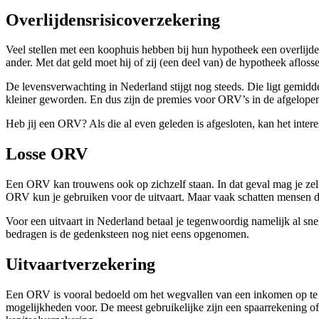
Overlijdensrisicoverzekering
Veel stellen met een koophuis hebben bij hun hypotheek een overlijde
ander. Met dat geld moet hij of zij (een deel van) de hypotheek aflosse
De levensverwachting in Nederland stijgt nog steeds. Die ligt gemidde
kleiner geworden. En dus zijn de premies voor ORV’s in de afgelopen
Heb jij een ORV? Als die al even geleden is afgesloten, kan het intere
Losse ORV
Een ORV kan trouwens ook op zichzelf staan. In dat geval mag je zelf b
ORV kun je gebruiken voor de uitvaart. Maar vaak schatten mensen de
Voor een uitvaart in Nederland betaal je tegenwoordig namelijk al sn
bedragen is de gedenksteen nog niet eens opgenomen.
Uitvaartverzekering
Een ORV is vooral bedoeld om het wegvallen van een inkomen op te van
mogelijkheden voor. De meest gebruikelijke zijn een spaarrekening of h