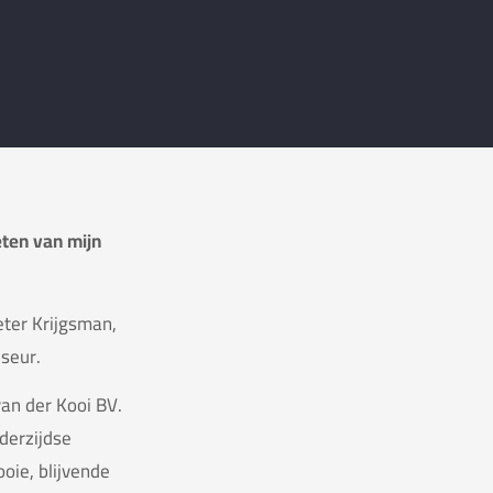
eten van mijn
ter Krijgsman,
seur.
van der Kooi BV.
derzijdse
oie, blijvende