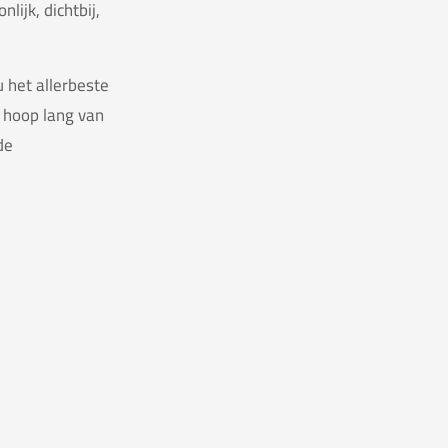
ijk, dichtbij,
.
 het allerbeste
 hoop lang van
de