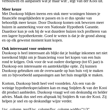
verbouwen en aanpassen wat je maar wilt’, legt Van der Kooi uit.
Meer keuze
Met Duokoop blijken ineens een stuk meer woningen binnen je
financiële mogelijkheden te passen en is er dus sprake van
behoorlijk meer keuze. Door Duokoop komen ook bewezen meer
huizen in aanmerking voor een Nationale Hypotheek Garantie.
Daardoor kun je ook bij de wat duurdere huizen toch profiteren van
een lagere hypotheekrente. Goed te weten is dat je de grond alsnog
en op elk gewenst moment kunt kopen.
Ook interessant voor senioren
Duokoop is heel interessant als blijkt dat je huidige inkomen net niet
toereikend blijkt om je financiering voor het kopen van een huis
rond te krijgen. Ook voor de wat oudere doelgroep (tot 65 jaar) is
Duokoop een interessante en aantrekkelijke optie. Zij kunnen
Duokoop gebruiken om de overwaarde op hun huis vrij te maken
om zo bijvoorbeeld aanpassingen aan het huis mogelijk te maken.
Kortom, Duokoop biedt heel veel voordelen. Als een van de
weinige hypotheekspecialisten kan en mag Snijders & van der Kooi
dit product aanbieden. Duokoop vraagt wel om deskundig en helder
advies. Maak dus snel een afspraak bij Snijders & van der Kooi. Zij
helpen je snel en op deskundige wijze verder.
[/vc_column_text][/vc_column][vc_column width=”1/3″