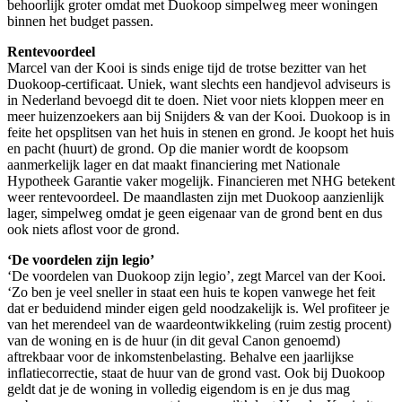
behoorlijk groter omdat met Duokoop simpelweg meer woningen
binnen het budget passen.
Rentevoordeel
Marcel van der Kooi is sinds enige tijd de trotse bezitter van het
Duokoop-certificaat. Uniek, want slechts een handjevol adviseurs is
in Nederland bevoegd dit te doen. Niet voor niets kloppen meer en
meer huizenzoekers aan bij Snijders & van der Kooi. Duokoop is in
feite het opsplitsen van het huis in stenen en grond. Je koopt het huis
en pacht (huurt) de grond. Op die manier wordt de koopsom
aanmerkelijk lager en dat maakt financiering met Nationale
Hypotheek Garantie vaker mogelijk. Financieren met NHG betekent
weer rentevoordeel. De maandlasten zijn met Duokoop aanzienlijk
lager, simpelweg omdat je geen eigenaar van de grond bent en dus
ook niets aflost voor de grond.
‘De voordelen zijn legio’
‘De voordelen van Duokoop zijn legio’, zegt Marcel van der Kooi.
‘Zo ben je veel sneller in staat een huis te kopen vanwege het feit
dat er beduidend minder eigen geld noodzakelijk is. Wel profiteer je
van het merendeel van de waardeontwikkeling (ruim zestig procent)
van de woning en is de huur (in dit geval Canon genoemd)
aftrekbaar voor de inkomstenbelasting. Behalve een jaarlijkse
inflatiecorrectie, staat de huur van de grond vast. Ook bij Duokoop
geldt dat je de woning in volledig eigendom is en je dus mag