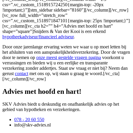
css=”.vc_custom_1518915724250{margin-top: -20px
!important;}”][stm_sidebar sidebar=”8160″][/vc_column][/vc_row]
[vc_row full_width=”stretch_row”
css=”.vc_custom_1518971847101{margin-top: 25px !important;}”]
[vc_column][vc_cta h2=”” h4=”Advies met hoofd en hart”
shape=”square”]Snijders & Van der Kooi is een erkend
hypotheekadviseur/financieel adviseur
.
Door onze jarenlange ervaring weten we waar u op moet letten bij
het afsluiten van een aansprakelijkheidsverzekering. Door de vragen
door te nemen op
onze meest gestelde vragen pagina
voorkomt u
verrassingen en bieden wij u een eerlijke en transparante
verzekering zonder addertjes. Staat uw vraag er niet bij? Neem dan
gerust
contact
met ons op, wij staan u graag te woord.[/vc_cta]
[/vc_column][/vc_row]
Advies met hoofd en hart!
SKV Advies biedt u deskundig en onafhankelijk advies op het
gebied van hypotheken en verzekeringen.
078 - 20 60 550
info@skv-advies.nl