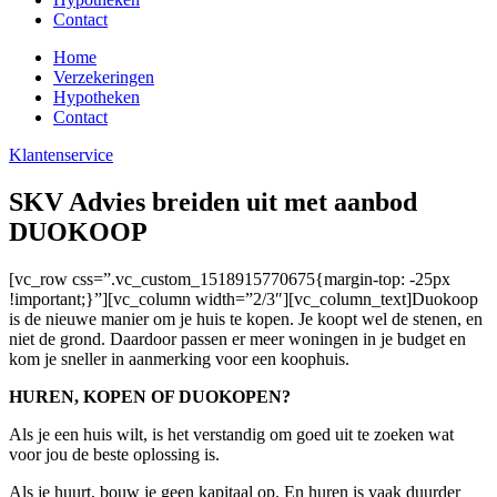
Contact
Home
Verzekeringen
Hypotheken
Contact
Klantenservice
SKV Advies breiden uit met aanbod
DUOKOOP
[vc_row css=”.vc_custom_1518915770675{margin-top: -25px
!important;}”][vc_column width=”2/3″][vc_column_text]Duokoop
is de nieuwe manier om je huis te kopen. Je koopt wel de stenen, en
niet de grond. Daardoor passen er meer woningen in je budget en
kom je sneller in aanmerking voor een koophuis.
HUREN, KOPEN OF DUOKOPEN?
Als je een huis wilt, is het verstandig om goed uit te zoeken wat
voor jou de beste oplossing is.
Als je huurt, bouw je geen kapitaal op. En huren is vaak duurder