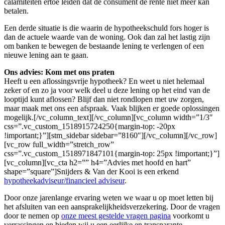
calamiteiten ertoe leiden dat de consument de rente niet meer kan
betalen.
Een derde situatie is die waarin de hypotheekschuld fors hoger is
dan de actuele waarde van de woning. Ook dan zal het lastig zijn
om banken te bewegen de bestaande lening te verlengen of een
nieuwe lening aan te gaan.
Ons advies: Kom met ons praten
Heeft u een aflossingsvrije hypotheek? En weet u niet helemaal
zeker of en zo ja voor welk deel u deze lening op het eind van de
looptijd kunt aflossen? Blijf dan niet rondlopen met uw zorgen,
maar maak met ons een afspraak. Vaak blijken er goede oplossingen
mogelijk.[/vc_column_text][/vc_column][vc_column width=”1/3″
css=”.vc_custom_1518915724250{margin-top: -20px
!important;}”][stm_sidebar sidebar=”8160″][/vc_column][/vc_row]
[vc_row full_width=”stretch_row”
css=”.vc_custom_1518971847101{margin-top: 25px !important;}”]
[vc_column][vc_cta h2=”” h4=”Advies met hoofd en hart”
shape=”square”]Snijders & Van der Kooi is een erkend
hypotheekadviseur/financieel adviseur
.
Door onze jarenlange ervaring weten we waar u op moet letten bij
het afsluiten van een aansprakelijkheidsverzekering. Door de vragen
door te nemen op
onze meest gestelde vragen pagina
voorkomt u
verrassingen en bieden wij u een eerlijke en transparante