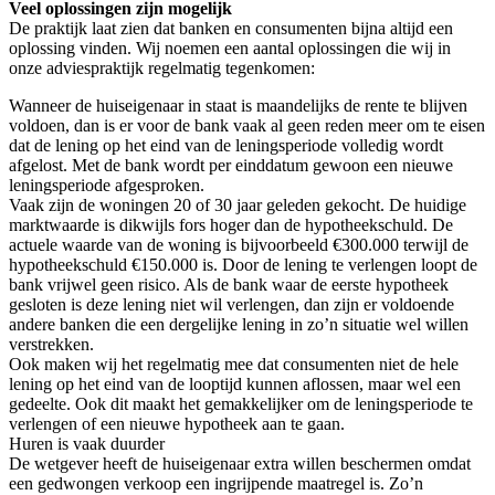
Veel oplossingen zijn mogelijk
De praktijk laat zien dat banken en consumenten bijna altijd een
oplossing vinden. Wij noemen een aantal oplossingen die wij in
onze adviespraktijk regelmatig tegenkomen:
Wanneer de huiseigenaar in staat is maandelijks de rente te blijven
voldoen, dan is er voor de bank vaak al geen reden meer om te eisen
dat de lening op het eind van de leningsperiode volledig wordt
afgelost. Met de bank wordt per einddatum gewoon een nieuwe
leningsperiode afgesproken.
Vaak zijn de woningen 20 of 30 jaar geleden gekocht. De huidige
marktwaarde is dikwijls fors hoger dan de hypotheekschuld. De
actuele waarde van de woning is bijvoorbeeld €300.000 terwijl de
hypotheekschuld €150.000 is. Door de lening te verlengen loopt de
bank vrijwel geen risico. Als de bank waar de eerste hypotheek
gesloten is deze lening niet wil verlengen, dan zijn er voldoende
andere banken die een dergelijke lening in zo’n situatie wel willen
verstrekken.
Ook maken wij het regelmatig mee dat consumenten niet de hele
lening op het eind van de looptijd kunnen aflossen, maar wel een
gedeelte. Ook dit maakt het gemakkelijker om de leningsperiode te
verlengen of een nieuwe hypotheek aan te gaan.
Huren is vaak duurder
De wetgever heeft de huiseigenaar extra willen beschermen omdat
een gedwongen verkoop een ingrijpende maatregel is. Zo’n