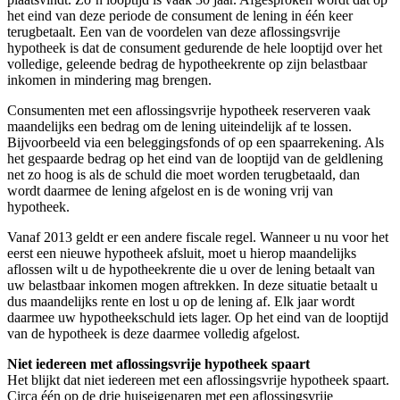
het eind van deze periode de consument de lening in één keer
terugbetaalt. Een van de voordelen van deze aflossingsvrije
hypotheek is dat de consument gedurende de hele looptijd over het
volledige, geleende bedrag de hypotheekrente op zijn belastbaar
inkomen in mindering mag brengen.
Consumenten met een aflossingsvrije hypotheek reserveren vaak
maandelijks een bedrag om de lening uiteindelijk af te lossen.
Bijvoorbeeld via een beleggingsfonds of op een spaarrekening. Als
het gespaarde bedrag op het eind van de looptijd van de geldlening
net zo hoog is als de schuld die moet worden terugbetaald, dan
wordt daarmee de lening afgelost en is de woning vrij van
hypotheek.
Vanaf 2013 geldt er een andere fiscale regel. Wanneer u nu voor het
eerst een nieuwe hypotheek afsluit, moet u hierop maandelijks
aflossen wilt u de hypotheekrente die u over de lening betaalt van
uw belastbaar inkomen mogen aftrekken. In deze situatie betaalt u
dus maandelijks rente en lost u op de lening af. Elk jaar wordt
daarmee uw hypotheekschuld iets lager. Op het eind van de looptijd
van de hypotheek is deze daarmee volledig afgelost.
Niet iedereen met aflossingsvrije hypotheek spaart
Het blijkt dat niet iedereen met een aflossingsvrije hypotheek spaart.
Circa één op de drie huiseigenaren met een aflossingsvrije