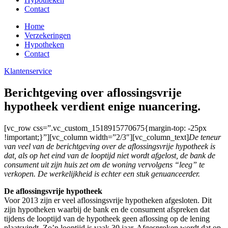
Contact
Home
Verzekeringen
Hypotheken
Contact
Klantenservice
Berichtgeving over aflossingsvrije
hypotheek verdient enige nuancering.
[vc_row css=”.vc_custom_1518915770675{margin-top: -25px
!important;}”][vc_column width=”2/3″][vc_column_text]
De teneur
van veel van de berichtgeving over de aflossingsvrije hypotheek is
dat, als op het eind van de looptijd niet wordt afgelost, de bank de
consument uit zijn huis zet om de woning vervolgens “leeg” te
verkopen. De werkelijkheid is echter een stuk genuanceerder.
De aflossingsvrije hypotheek
Voor 2013 zijn er veel aflossingsvrije hypotheken afgesloten. Dit
zijn hypotheken waarbij de bank en de consument afspreken dat
tijdens de looptijd van de hypotheek geen aflossing op de lening
plaatsvindt. Zo’n looptijd is vaak 30 jaar. Afgesproken wordt dat op